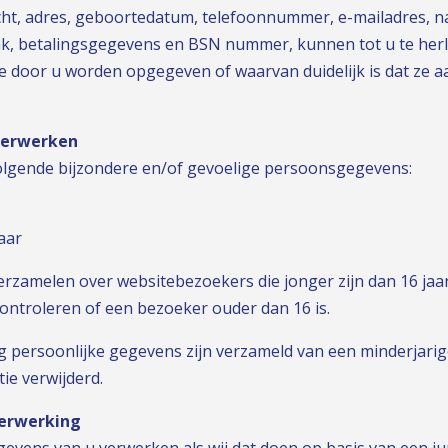
ht, adres, geboortedatum, telefoonnummer, e-mailadres, 
aak, betalingsgegevens en BSN nummer, kunnen tot u te herl
e door u worden opgegeven of waarvan duidelijk is dat ze 
 verwerken
olgende bijzondere en/of gevoelige persoonsgegevens:
aar
verzamelen over websitebezoekers die jonger zijn dan 16 ja
ontroleren of een bezoeker ouder dan 16 is.
 persoonlijke gegevens zijn verzameld van een minderjarig
ie verwijderd.
verwerking
vens van u verwerken als wij dat doen op basis van een ju