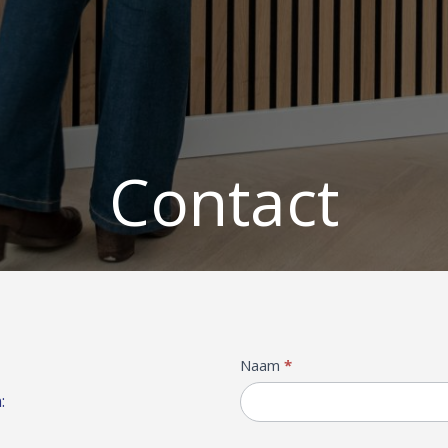
Contact
Contactformulier
Naam
*
: