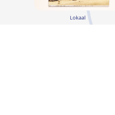
Lokaal
Wij, de medewerkers van Tandartsprakti
Huttinga, wonen bij u in de buurt. Wij
kennen u en uw omgeving en kijken hoe
op welke manier we in de buurt een bijdr
kunnen leveren.