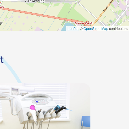
Leaflet
, ©
OpenStreetMap
contributors
t